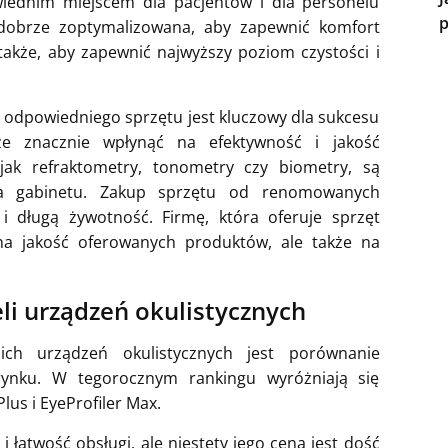
wiednim miejscem dla pacjentów i dla personelu
p
dobrze zoptymalizowana, aby zapewnić komfort
 także, aby zapewnić najwyższy poziom czystości i
odpowiedniego sprzętu jest kluczowy dla sukcesu
 znacznie wpłynąć na efektywność i jakość
jak refraktometry, tonometry czy biometry, są
ia gabinetu. Zakup sprzętu od renomowanych
 długą żywotność. Firmę, która oferuje sprzęt
na jakość oferowanych produktów, ale także na
i urządzeń okulistycznych
h urządzeń okulistycznych jest porównanie
rynku. W tegorocznym rankingu wyróżniają się
lus i EyeProfiler Max.
i łatwość obsługi, ale niestety jego cena jest dość