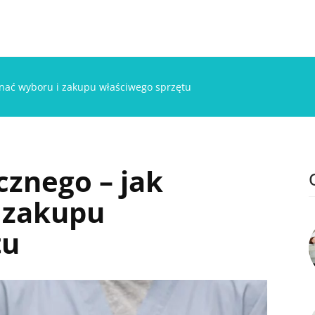
onać wyboru i zakupu właściwego sprzętu
cznego – jak
 zakupu
tu