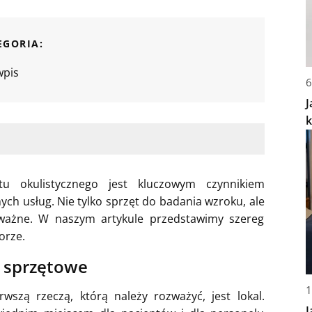
EGORIA:
wpis
6
J
k
u okulistycznego jest kluczowym czynnikiem
ch usług. Nie tylko sprzęt do badania wzroku, ale
 ważne. W naszym artykule przedstawimy szereg
orze.
i sprzętowe
1
wszą rzeczą, którą należy rozważyć, jest lokal.
J