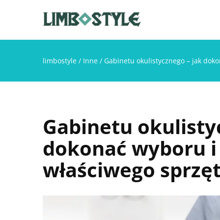
limbostyle
/
Inne
/
Gabinetu okulistycznego – jak dok
Gabinetu okulisty
dokonać wyboru i
właściwego sprzę