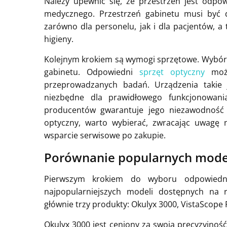
Należy upewnić się, że przestrzeń jest odpo
medycznego. Przestrzeń gabinetu musi być 
zarówno dla personelu, jak i dla pacjentów, a
higieny.
Kolejnym krokiem są wymogi sprzętowe. Wybór 
gabinetu. Odpowiedni
sprzęt optyczny
może
przeprowadzanych badań. Urządzenia takie 
niezbędne dla prawidłowego funkcjonowan
producentów gwarantuje jego niezawodność i
optyczny, warto wybierać, zwracając uwagę 
wsparcie serwisowe po zakupie.
Porównanie popularnych model
Pierwszym krokiem do wyboru odpowiednic
najpopularniejszych modeli dostępnych na 
głównie trzy produkty: Okulyx 3000, VistaScope P
Okulyx 3000 jest ceniony za swoją precyzyjność 