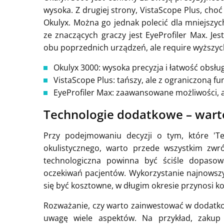
wysoka. Z drugiej strony, VistaScope Plus, choć 
Okulyx. Można go jednak polecić dla mniejsz
ze znaczących graczy jest EyeProfiler Max. Jes
obu poprzednich urządzeń, ale require wyższych
Okulyx 3000: wysoka precyzja i łatwość obsług
VistaScope Plus: tańszy, ale z ograniczoną fu
EyeProfiler Max: zaawansowane możliwości, a
Technologie dodatkowe – warto
Przy podejmowaniu decyzji o tym, które 'T
okulistycznego, warto przede wszystkim zw
technologiczna powinna być ściśle dopasow
oczekiwań pacjentów. Wykorzystanie najnowszy
się być kosztowne, w długim okresie przynosi kor
Rozważanie, czy warto zainwestować w dodatko
uwagę wiele aspektów. Na przykład, zaku