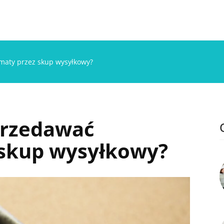
maty przez skup wysyłkowy?
przedawać
skup wysyłkowy?