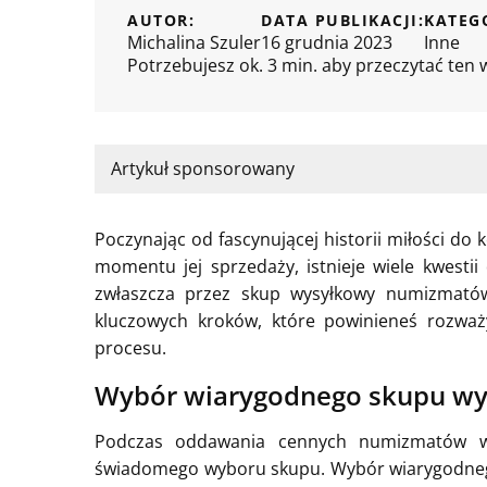
AUTOR:
DATA PUBLIKACJI:
KATEG
Michalina Szuler
16 grudnia 2023
Inne
Potrzebujesz ok. 3 min. aby przeczytać ten 
Artykuł sponsorowany
Poczynając od fascynującej historii miłości d
momentu jej sprzedaży, istnieje wiele kwesti
zwłaszcza przez skup wysyłkowy numizmató
kluczowych kroków, które powinieneś rozwa
procesu.
Wybór wiarygodnego skupu w
Podczas oddawania cennych numizmatów w 
świadomego wyboru skupu. Wybór wiarygodneg