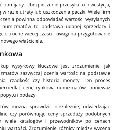
ć pomijany. Ubezpieczenie przesyłki to inwestycja,
 w razie utraty lub uszkodzenia paczki. Wiele firm
pieczenia powinna odpowiadać wartości wysyłanych
ka numizmatów to podstawa udanej sprzedaży i
cić trochę więcej czasu i uwagi na przygotowanie
 nowego właściciela.
ynkowa
up wysyłkowy kluczowe jest zrozumienie, jak
zmatów zazwyczaj ocenia wartość na podstawie
nia, rzadkość czy historia monety. Ten proces
ierciedlać cenę rynkową numizmatów, ponieważ
popytu i podaży.
ów można sprawdzić niezależnie, odwiedzając
online czy porównując ceny sprzedaży podobnych
h wiele katalogów i przewodników po cenach
u wartości. Zrozumienie różnicy między wyceną