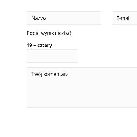
Podaj wynik (liczba):
19 − cztery =