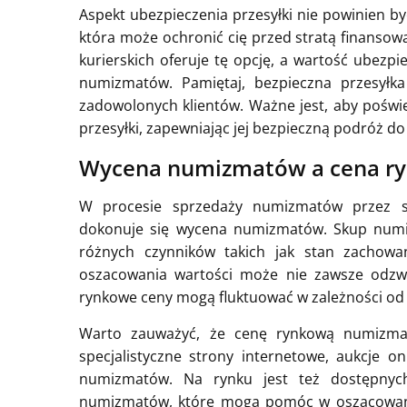
Aspekt ubezpieczenia przesyłki nie powinien by
która może ochronić cię przed stratą finansową
kurierskich oferuje tę opcję, a wartość ubez
numizmatów. Pamiętaj, bezpieczna przesył
zadowolonych klientów. Ważne jest, aby poświę
przesyłki, zapewniając jej bezpieczną podróż do
Wycena numizmatów a cena r
W procesie sprzedaży numizmatów przez sk
dokonuje się wycena numizmatów. Skup numi
różnych czynników takich jak stan zachowa
oszacowania wartości może nie zawsze odzw
rynkowe ceny mogą fluktuować w zależności od 
Warto zauważyć, że cenę rynkową numizmat
specjalistyczne strony internetowe, aukcje 
numizmatów. Na rynku jest też dostępnyc
numizmatów, które mogą pomóc w oszacowani