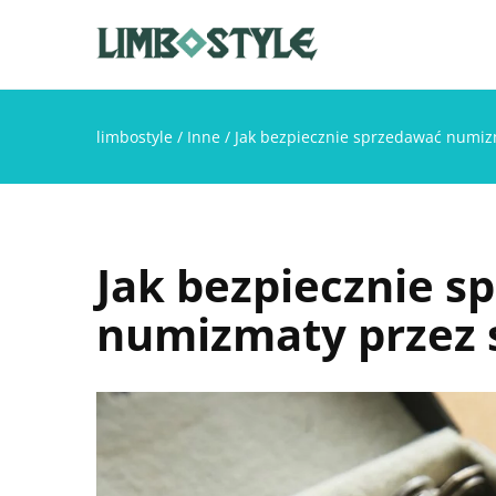
limbostyle
/
Inne
/
Jak bezpiecznie sprzedawać numiz
Jak bezpiecznie s
numizmaty przez 