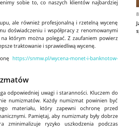
enimy sobie to, co naszych klientów najbardziej
8
upu, ale również profesjonalną i rzetelną wycenę
J
iemu doświadczeniu i współpracy z renomowanymi
s
 na którym można polegać. Z zaufaniem powierz
psze traktowanie i sprawiedliwą wycenę.
tronę
https://snmw.pl/wycena-monet-i-banknotow-
mizmatów
ga odpowiedniej uwagi i staranności. Kluczem do
wanie numizmatów. Każdy numizmat powinien być
iego materiału, który zapewni ochronę przed
anicznymi. Pamiętaj, aby numizmaty były dobrze
ra zminimalizuje ryzyko uszkodzenia podczas