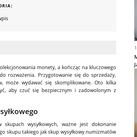
ORIA:
wpis
1
M
J
o kolekcjonowania monety, a kończąc na kluczowego
i do rozważenia. Przygotowanie się do sprzedaży,
w, może wydawać się skomplikowane. Oto kilka
żyć, aby czuć się bezpiecznym i zadowolonym z
ysyłkowego
skupach wysyłkowych, ważne jest dokonanie
o skupu takiego jak skup wysyłkowy numizmatów