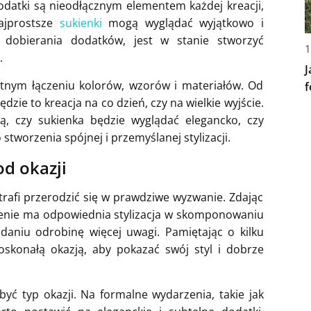
Dodatki są nieodłącznym elementem każdej kreacji,
najprostsze
sukienki
mogą wyglądać wyjątkowo i
i dobierania dodatków, jest w stanie stworzyć
1
.
J
tnym łączeniu kolorów, wzorów i materiałów. Od
f
ie to kreacja na co dzień, czy na wielkie wyjście.
ją, czy sukienka będzie wyglądać elegancko, czy
stworzenia spójnej i przemyślanej stylizacji.
d okazji
rafi przerodzić się w prawdziwe wyzwanie. Zdając
czenie ma odpowiednia stylizacja w skomponowaniu
daniu odrobinę więcej uwagi. Pamiętając o kilku
oskonałą okazją, aby pokazać swój styl i dobrze
ć typ okazji. Na formalne wydarzenia, takie jak