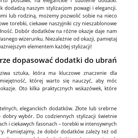
rto postawić na eleganckie i subtelne dodatki.
lik dodadzą naszym stylizacjom powagi i elegancji.
ymi lub rodziną, możemy pozwolić sobie na nieco
owe torebki, ciekawe naszyjniki czy nieszablonowe
nalność. Dobór dodatków na różne okazje daje nam
asnego wizerunku. Niezależnie od okazji, pamiętaj
ważniejszym elementem każdej stylizacji!
brze dopasować dodatki do ubrań
iwa sztuka, która ma kluczowe znaczenie dla
 umiejętność, której warto się nauczyć, aby móc
kazje. Oto kilka praktycznych wskazówek, które
telnych, eleganckich dodatków. Złote lub srebrne
to dobry wybór. Do codziennych stylizacji świetnie
ach i ciekawych fasonach – torebki w intensywnych
ary. Pamiętajmy, że dobór dodatków zależy też od