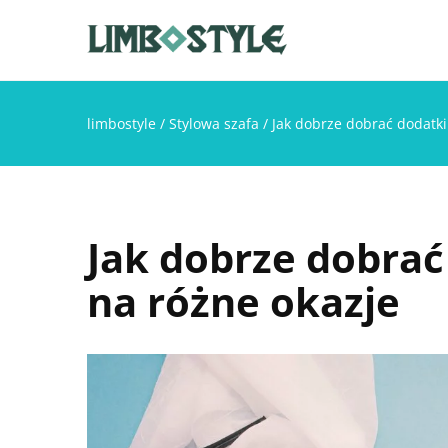
limbostyle
/
Stylowa szafa
/
Jak dobrze dobrać dodatki
Jak dobrze dobrać
na różne okazje