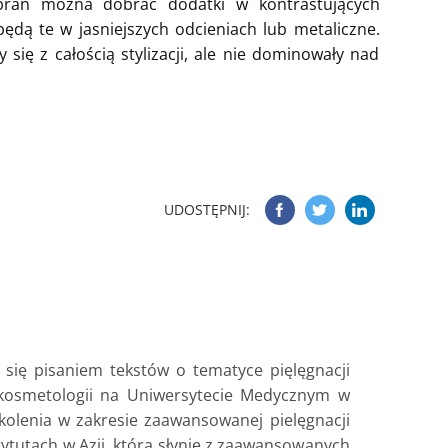
ubrań można dobrać dodatki w kontrastujących
ędą te w jasniejszych odcieniach lub metaliczne.
się z całością stylizacji, ale nie dominowały nad
UDOSTĘPNIJ:
się pisaniem tekstów o tematyce pięlęgnacji
 kosmetologii na Uniwersytecie Medycznym w
zkolenia w zakresie zaawansowanej pielęgnacji
tutach w Azji, która słynie z zaawansowanych