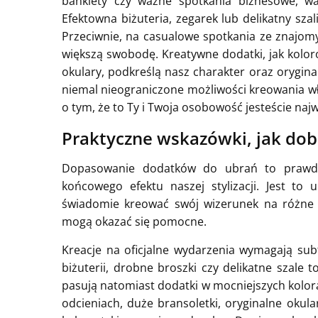
bankiety czy ważne spotkania biznesowe, wa
Efektowna biżuteria, zegarek lub delikatny sza
Przeciwnie, na casualowe spotkania ze znajom
większą swobodę. Kreatywne dodatki, jak kolor
okulary, podkreślą nasz charakter oraz orygi
niemal nieograniczone możliwości kreowania wł
o tym, że to Ty i Twoja osobowość jesteście naj
Praktyczne wskazówki, jak do
Dopasowanie dodatków do ubrań to prawdz
końcowego efektu naszej stylizacji. Jest to
świadomie kreować swój wizerunek na różne o
mogą okazać się pomocne.
Kreacje na oficjalne wydarzenia wymagają sub
biżuterii, drobne broszki czy delikatne szale 
pasują natomiast dodatki w mocniejszych kolor
odcieniach, duże bransoletki, oryginalne okul