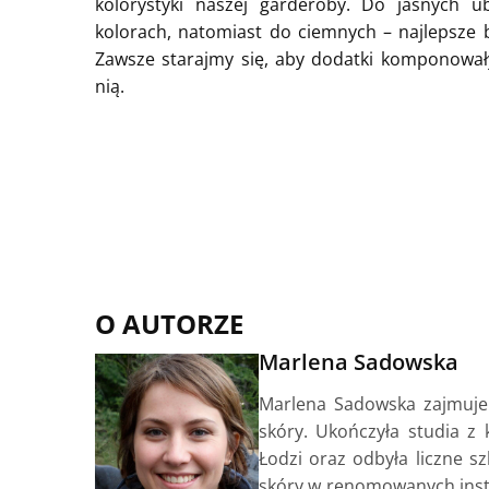
kolorystyki naszej garderoby. Do jasnych 
kolorach, natomiast do ciemnych – najlepsze b
Zawsze starajmy się, aby dodatki komponowały 
nią.
O AUTORZE
Marlena Sadowska
Marlena Sadowska zajmuje 
skóry. Ukończyła studia z
Łodzi oraz odbyła liczne s
skóry w renomowanych insty