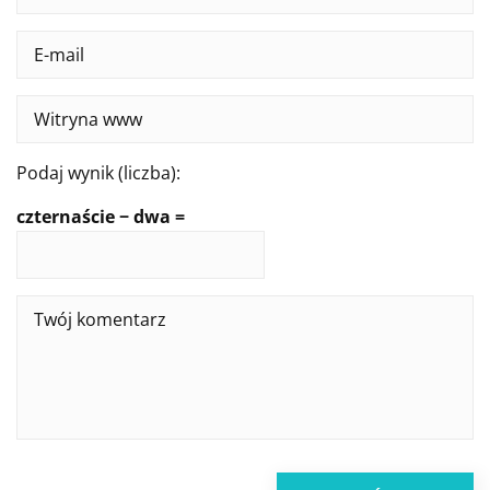
Podaj wynik (liczba):
czternaście − dwa =