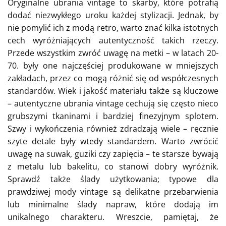
Oryginalne ubrania vintage to skarby, które potrafią
dodać niezwykłego uroku każdej stylizacji. Jednak, by
nie pomylić ich z modą retro, warto znać kilka istotnych
cech wyróżniających autentyczność takich rzeczy.
Przede wszystkim zwróć uwagę na metki – w latach 20-
70. były one najczęściej produkowane w mniejszych
zakładach, przez co mogą różnić się od współczesnych
standardów. Wiek i jakość materiału także są kluczowe
– autentyczne ubrania vintage cechują się często nieco
grubszymi tkaninami i bardziej finezyjnym splotem.
Szwy i wykończenia również zdradzają wiele – ręcznie
szyte detale były wtedy standardem. Warto zwrócić
uwagę na suwak, guziki czy zapięcia – te starsze bywają
z metalu lub bakelitu, co stanowi dobry wyróżnik.
Sprawdź także ślady użytkowania; typowe dla
prawdziwej mody vintage są delikatne przebarwienia
lub minimalne ślady napraw, które dodają im
unikalnego charakteru. Wreszcie, pamiętaj, że