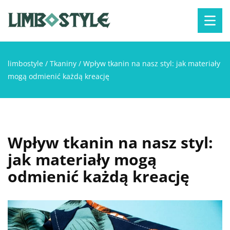
limbostyle
/
Tkaniny
/
Wpływ tkanin na nasz styl: jak materiały
mogą odmienić każdą kreację
Wpływ tkanin na nasz styl:
jak materiały mogą
odmienić każdą kreację