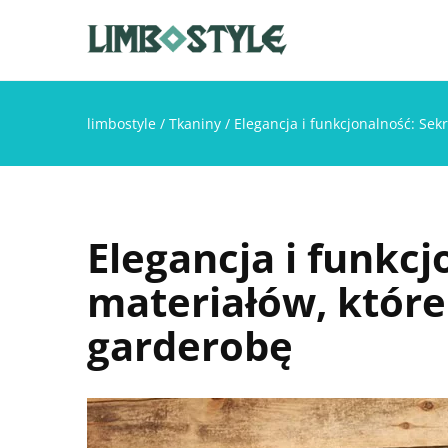
limbostyle
/
Tkaniny
/
Elegancja i funkcjonalność: Se
Elegancja i funkcj
materiałów, któr
garderobę