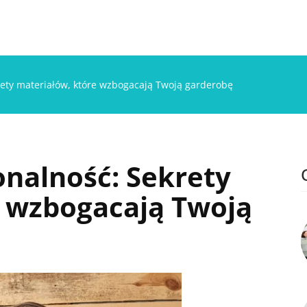
krety materiałów, które wzbogacają Twoją garderobę
onalność: Sekrety
e wzbogacają Twoją