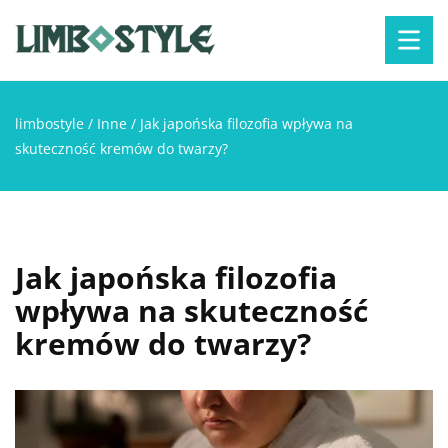
limbostyle
/
Inne
/
Jak japońska filozofia wpływa na
skuteczność kremów do twarzy?
Jak japońska filozofia
wpływa na skuteczność
kremów do twarzy?