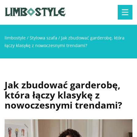
limbostyle
/
Stylowa szafa
/
Jak zbudować garderobę, która
łączy klasykę z nowoczesnymi trendami?
Jak zbudować garderobę,
która łączy klasykę z
nowoczesnymi trendami?