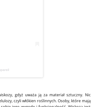
pareil
skozy, gdyż uważa ją za materiał sztuczny. Nic
lulozy, czyli włókien roślinnych. Osoby, które mają
ą sobie jego wygodę i funkcjonalność. Wiskoza jest