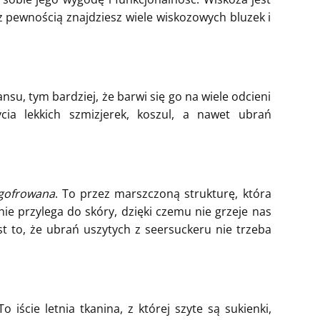
 z pewnością znajdziesz wiele wiskozowych bluzek i
nsu, tym bardziej, że barwi się go na wiele odcieni
ycia lekkich szmizjerek, koszul, a nawet ubrań
 gofrowana
. To przez marszczoną strukturę, która
ie przylega do skóry, dzięki czemu nie grzeje nas
t to, że ubrań uszytych z seersuckeru nie trzeba
iście letnia tkanina, z której szyte są sukienki,