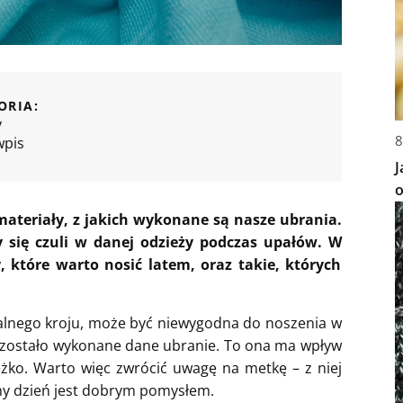
ORIA:
y
8
wpis
J
o
ateriały, z jakich wykonane są nasze ubrania.
 się czuli w danej odzieży podczas upałów. W
 które warto nosić latem, oraz takie, których
ealnego kroju, może być niewygodna do noszenia w
iej zostało wykonane dane ubranie. To ona ma wpływ
ężko. Warto więc zwrócić uwagę na metkę – z niej
lny dzień jest dobrym pomysłem.