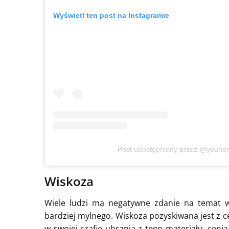
Wyświetl ten post na Instagramie
Post udostępniony przez @younon
Wiskoza
Wiele ludzi ma negatywne zdanie na temat wi
bardziej mylnego. Wiskoza pozyskiwana jest z ce
w swojej szafie ubrania z tego materiału, ceni