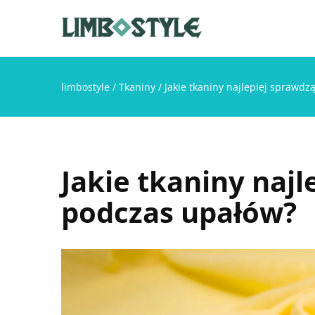
limbostyle
/
Tkaniny
/
Jakie tkaniny najlepiej sprawdz
Jakie tkaniny najl
podczas upałów?