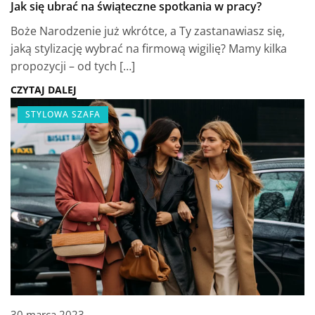
Jak się ubrać na świąteczne spotkania w pracy?
Boże Narodzenie już wkrótce, a Ty zastanawiasz się,
jaką stylizację wybrać na firmową wigilię? Mamy kilka
propozycji – od tych […]
CZYTAJ DALEJ
STYLOWA SZAFA
30 marca 2023