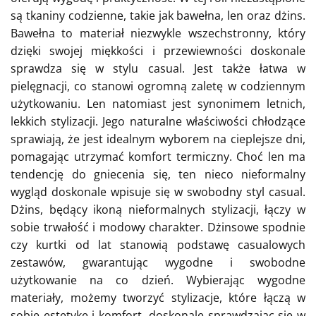
są tkaniny codzienne, takie jak bawełna, len oraz dżins.
Bawełna to materiał niezwykle wszechstronny, który
dzięki swojej miękkości i przewiewności doskonale
sprawdza się w stylu casual. Jest także łatwa w
pielęgnacji, co stanowi ogromną zaletę w codziennym
użytkowaniu. Len natomiast jest synonimem letnich,
lekkich stylizacji. Jego naturalne właściwości chłodzące
sprawiają, że jest idealnym wyborem na cieplejsze dni,
pomagając utrzymać komfort termiczny. Choć len ma
tendencję do gniecenia się, ten nieco nieformalny
wygląd doskonale wpisuje się w swobodny styl casual.
Dżins, będący ikoną nieformalnych stylizacji, łączy w
sobie trwałość i modowy charakter. Dżinsowe spodnie
czy kurtki od lat stanowią podstawę casualowych
zestawów, gwarantując wygodne i swobodne
użytkowanie na co dzień. Wybierając wygodne
materiały, możemy tworzyć stylizacje, które łączą w
sobie estetykę i komfort, doskonale sprawdzając się w